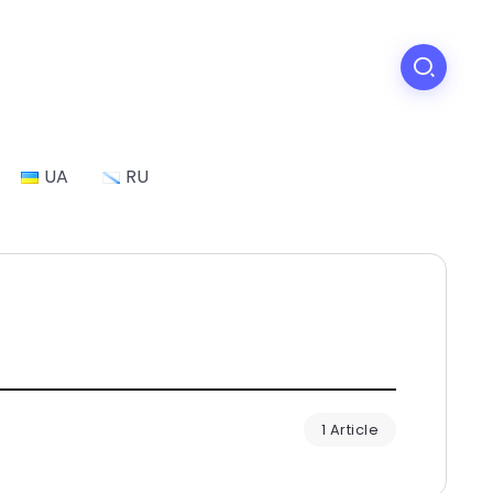
UA
RU
1 Article