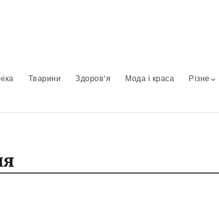
ніка
Тварини
Здоров’я
Мода і краса
Різне
ня