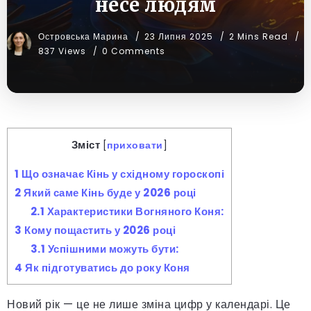
несе людям
Островська Марина
23 Липня 2025
2 Mins Read
837 Views
0 Comments
Зміст
[
приховати
]
1
Що означає Кінь у східному гороскопі
2
Який саме Кінь буде у 2026 році
2.1
Характеристики Вогняного Коня:
3
Кому пощастить у 2026 році
3.1
Успішними можуть бути:
4
Як підготуватись до року Коня
Новий рік — це не лише зміна цифр у календарі. Це