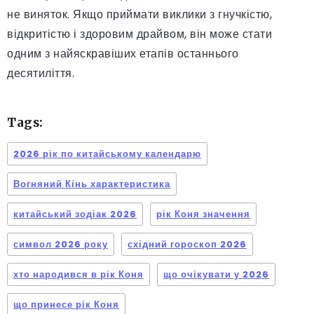
не виняток. Якщо приймати виклики з гнучкістю,
відкритістю і здоровим драйвом, він може стати
одним з найяскравіших етапів останнього
десятиліття.
Tags:
2026 рік по китайському календарю
Вогняний Кінь характеристика
китайський зодіак 2026
рік Коня значення
символ 2026 року
східний гороскоп 2026
хто народився в рік Коня
що очікувати у 2026
що принесе рік Коня