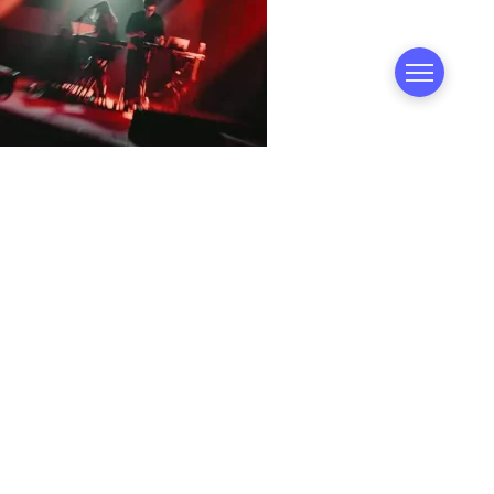
PHIL IT концерт: усе, що варто знати про проєкт і
його живі виступи