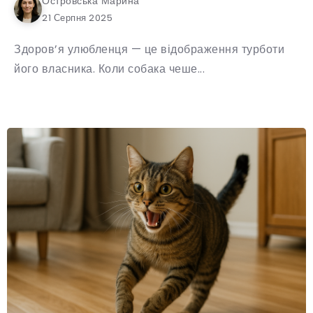
Островська Марина
21 Серпня 2025
Здоров’я улюбленця — це відображення турботи
його власника. Коли собака чеше...