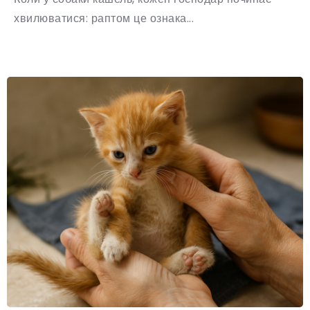
хвилюватися: раптом це ознака...