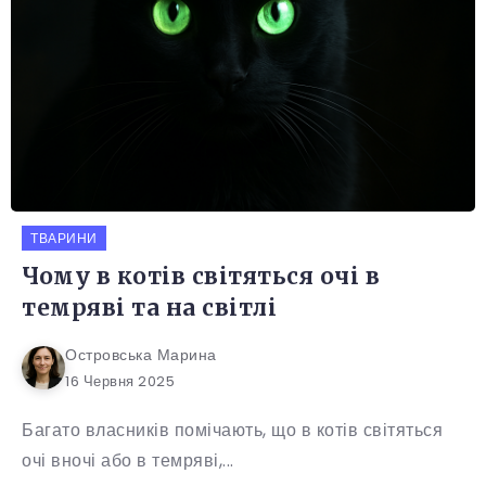
ТВАРИНИ
Чому в котів світяться очі в
темряві та на світлі
Островська Марина
16 Червня 2025
Багато власників помічають, що в котів світяться
очі вночі або в темряві,...