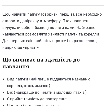
Щоб навчити папугу говорити, перш за все необхідно
створити довірливу атмосферу. Птах повинен
відчувати себе в безпеці поряд з вами. Найкраще
навчаються розмовляти хвилясті папуги та корелли.
Для перших слів виберіть коротке і виразне слово,
наприклад «привіт».
Що впливає на здатність до
навчання
Вид папуги (найлегше піддаються навчанню
корелла, жако, амазон)
Вік (найкраще починати з молодих птахів)
Сприйнятливість до повторення
Частота і регулярність занять