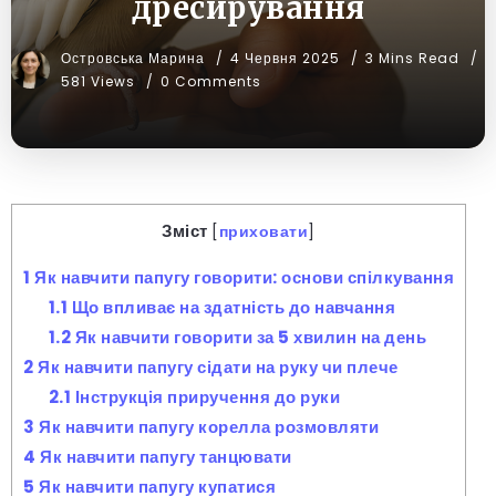
дресирування
Островська Марина
4 Червня 2025
3 Mins Read
581 Views
0 Comments
Зміст
[
приховати
]
1
Як навчити папугу говорити: основи спілкування
1.1
Що впливає на здатність до навчання
1.2
Як навчити говорити за 5 хвилин на день
2
Як навчити папугу сідати на руку чи плече
2.1
Інструкція приручення до руки
3
Як навчити папугу корелла розмовляти
4
Як навчити папугу танцювати
5
Як навчити папугу купатися