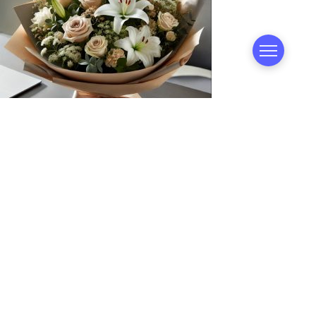
Секрети ділової флористики: як обрати ідеальний
бізнес-букет для керівника та партнера