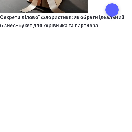
Секрети ділової флористики: як обрати ідеальний
бізнес-букет для керівника та партнера
Авто з США в Україні: як відгуки допомагають знайти
надійну компанію