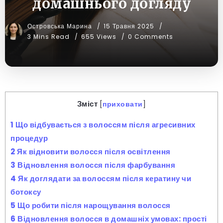
домашнього догляду
Островська Марина
15 Травня 2025
3 Mins Read
655 Views
0 Comments
Зміст
[
приховати
]
1
Що відбувається з волоссям після агресивних
процедур
2
Як відновити волосся після освітлення
3
Відновлення волосся після фарбування
4
Як доглядати за волоссям після кератину чи
ботоксу
5
Що робити після нарощування волосся
6
Відновлення волосся в домашніх умовах: прості