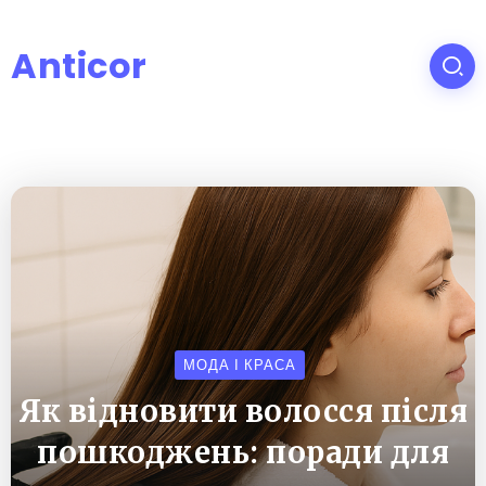
Anticor
МОДА І КРАСА
Як відновити волосся після
пошкоджень: поради для