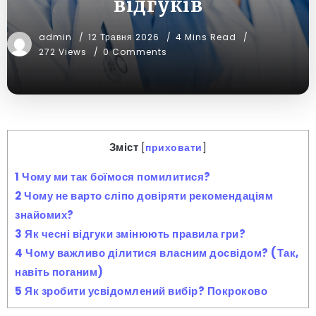
відгуків
admin
12 Травня 2026
4 Mins Read
272 Views
0 Comments
Зміст
[
приховати
]
1
Чому ми так боїмося помилитися?
2
Чому не варто сліпо довіряти рекомендаціям
знайомих?
3
Як чесні відгуки змінюють правила гри?
4
Чому важливо ділитися власним досвідом? (Так,
навіть поганим)
5
Як зробити усвідомлений вибір? Покроково