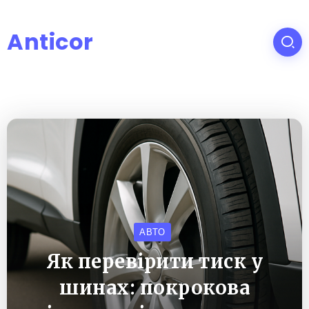
Anticor
АВТО
Як перевірити тиск у
шинах: покрокова