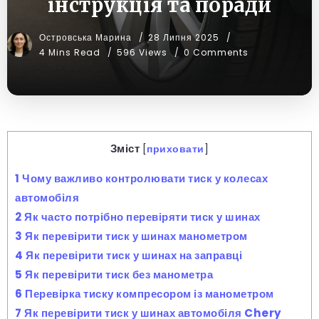
інструкція та поради
Островська Марина
28 Липня 2025
4 Mins Read
596 Views
0 Comments
Зміст
[
приховати
]
1
Чому важливо контролювати тиск у колесах
автомобіля
2
Як часто потрібно перевіряти тиск у шинах
3
Як перевірити тиск у шинах манометром
4
Як перевірити тиск у шинах на заправці
5
Як перевірити тиск без манометра
6
Перевірка тиску компресором із манометром
7
Як перевірити тиск у шинах автомобіля Chery