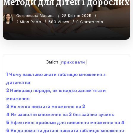
методи для дітей і дорослих
Островська Марина
28 Квітня 2025
2 Mins Read
589 Views
0 Comments
Зміст
[
приховати
]
1
Чому важливо знати таблицю множення з
дитинства
2
Найкращі поради, як швидко запам’ятати
множення
3
Як легко вивчити множення на 2
4
Як засвоїти множення на 3 без зайвих зусиль
5
Ефективні прийоми для вивчення множення на 4
6
Як допомогти дитині вивчити таблицю множення