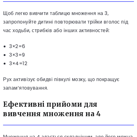
Щоб легко вивчити таблицю множення на 3,
запропонуйте дитині повторювати трійки вголос під
час ходьби, стрибків або інших активностей:
3×2=6
3×3=9
3×4=12
Рух активізує обидві півкулі мозку, що покращує
запам’ятовування.
Ефективні прийоми для
вивчення множення на 4
Множення на 4 здається складнішим, але його можна