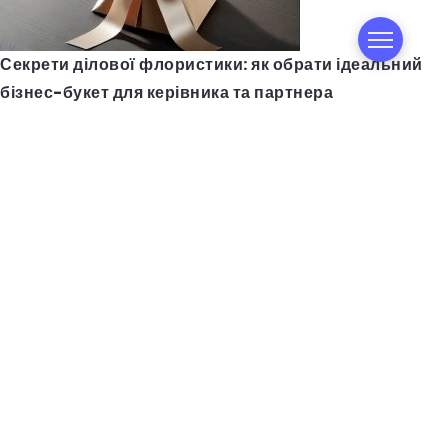
Секрети ділової флористики: як обрати ідеальний
бізнес-букет для керівника та партнера
Авто з США в Україні: як відгуки допомагають знайти
надійну компанію