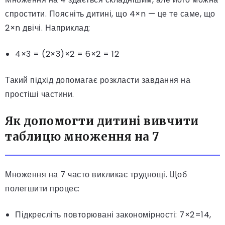
спростити. Поясніть дитині, що 4×n — це те саме, що
2×n двічі. Наприклад:
4×3 = (2×3)×2 = 6×2 = 12
Такий підхід допомагає розкласти завдання на
простіші частини.
Як допомогти дитині вивчити
таблицю множення на 7
Множення на 7 часто викликає труднощі. Щоб
полегшити процес:
Підкресліть повторювані закономірності: 7×2=14,