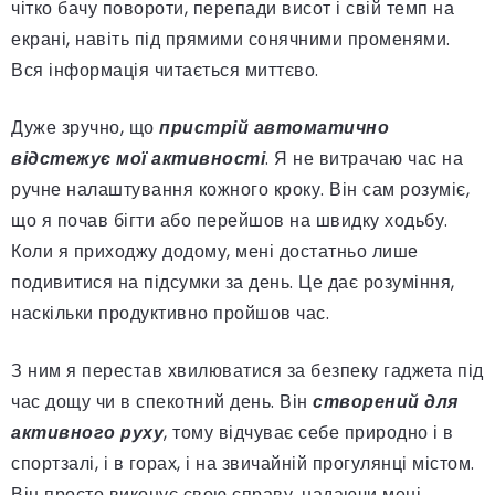
чітко бачу повороти, перепади висот і свій темп на
екрані, навіть під прямими сонячними променями.
Вся інформація читається миттєво.
Дуже зручно, що
пристрій автоматично
відстежує мої активності
. Я не витрачаю час на
ручне налаштування кожного кроку. Він сам розуміє,
що я почав бігти або перейшов на швидку ходьбу.
Коли я приходжу додому, мені достатньо лише
подивитися на підсумки за день. Це дає розуміння,
наскільки продуктивно пройшов час.
З ним я перестав хвилюватися за безпеку гаджета під
час дощу чи в спекотний день. Він
створений для
активного руху
, тому відчуває себе природно і в
спортзалі, і в горах, і на звичайній прогулянці містом.
Він просто виконує свою справу, надаючи мені