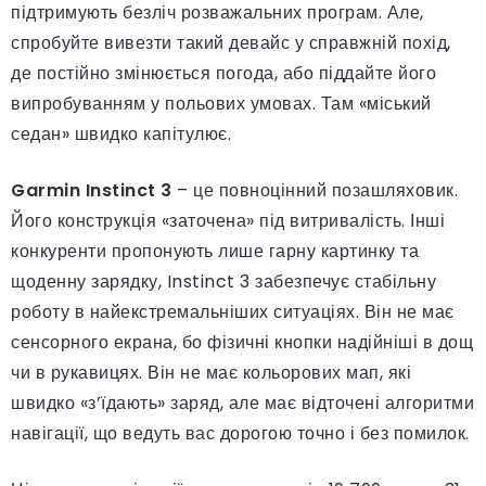
підтримують безліч розважальних програм. Але,
спробуйте вивезти такий девайс у справжній похід,
де постійно змінюється погода, або піддайте його
випробуванням у польових умовах. Там «міський
седан» швидко капітулює.
Garmin Instinct 3
– це повноцінний позашляховик.
Його конструкція «заточена» під витривалість. Інші
конкуренти пропонують лише гарну картинку та
щоденну зарядку, Instinct 3 забезпечує стабільну
роботу в найекстремальніших ситуаціях. Він не має
сенсорного екрана, бо фізичні кнопки надійніші в дощ
чи в рукавицях. Він не має кольорових мап, які
швидко «з’їдають» заряд, але має відточені алгоритми
навігації, що ведуть вас дорогою точно і без помилок.