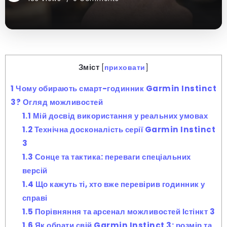
Зміст
[
приховати
]
1
Чому обирають смарт-годинник Garmin Instinct
3? Огляд можливостей
1.1
Мій досвід використання у реальних умовах
1.2
Технічна досконалість серії Garmin Instinct
3
1.3
Сонце та тактика: переваги спеціальних
версій
1.4
Що кажуть ті, хто вже перевірив годинник у
справі
1.5
Порівняння та арсенал можливостей Істінкт 3
1.6
Як обрати свій Garmin Instinct 3: розмір та