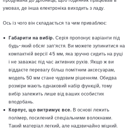
продумана до дрібниць, щоб годинник працював в
умовах, де інша електроніка виходить з ладу.
Ось із чого він складається та чим приваблює:
Габарити на вибір.
Серія пропонує варіанти під
будь-який обсяг зап’ястя. Ви можете зупинитися на
компактній версії 45 мм, яка зручно сидить на руці
і не заважає під час активних рухів. Якщо ж ви
віддаєте перевагу більш помітним аксесуарам,
модель 50 мм стане чудовим рішенням. Обидва
розміри мають однаковий набір функцій, тому
вибір залежить лише від ваших особистих
вподобань.
Корпус, що витримує все.
В основі лежить
полімер, посилений спеціальними волокнами.
Такий матеріал легкий, але надзвичайно міцний.