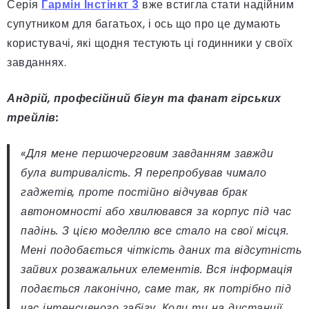
Серія
Гармін Інстінкт 3
вже встигла стати надійним
супутником для багатьох, і ось що про це думають
користувачі, які щодня тестують ці годинники у своїх
завданнях.
Андрій, професійний бігун та фанат гірських
трейлів:
«Для мене першочерговим завданням завжди
була витривалість. Я перепробував чимало
гаджетів, проте постійно відчував брак
автономності або хвилювався за корпус під час
падінь. З цією моделлю все стало на свої місця.
Мені подобається чіткість даних та відсутність
зайвих розважальних елементів. Вся інформація
подається лаконічно, саме так, як потрібно під
час інтенсивного забігу. Коли ти на дистанції,