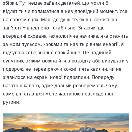
збірки. Тут немає зайвих деталей, що могли б
відлетіти чи поламатися в невідповідний момент. Усе
на своїх місцях. Мені до душі те, як він лежить на
зап’ясті – впевнено і стабільно. Знаючи, що
всередині схована технологічна начинка, яка стежить
за моїм пульсом, кроками та навіть рівнем енергії, я
відчуваю себе значно спокійніше. Це надійний
супутник, з яким можна йти в розвідку або вирушати у
подорож, не перевіряючи кожні п’ять хвилин, чи не
з’явилося на екрані нової подряпини. Попереду
багато цікавого, адже далі ми розберемося, чому
саме він став для мене частиною повсякденної
рутини.