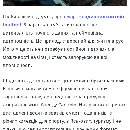
Підбиваючи підсумок, про
смарт- годинник
garmin
instinct 3
варто запам’ятати головне: це
витривалість, точність даних та неймовірна
автономність. Це прилад, створений для життя в русі.
Його міцність не потребує постійної підтримки, а
можливості навігації стають запорукою вашої
впевненості.
Щодо того, де купувати – тут важливо бути обачними.
Є фізичні магазини – це фірмові виставково-
торговельні зали, де представлена продукція
американського бренду Garmin. На скляних вітринах
виставлені десятки зразків смарт-годинників із
різних колекцій для спорту, військових, туризму і не
тільки, що дає змогу покупцям у зручному форматі