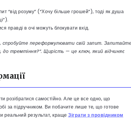
т “від розуму” (“Хочу більше грошей”), тоді як душа
і”).
ся правді в очі можуть блокувати вхід.
у, спробуйте переформулювати свій запит. Запитайт
з, до тремтіння?”. Щирість — це ключ, який відчиняє
рмації
ти розібратися самостійно. Але це все одно, що
бі за підручником. Ви побачите лише те, що готове
ти реальний результат, краще
Зіграти з провідником