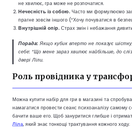
не хвилює, гра може не розпочатися.
Нечесність із собою.
Часто ми формулюємо запи
прагне зовсім іншого (“Хочу почуватися в безпец
Внутрішній опір.
Страх змін і небажання дивити
Порада:
Якщо кубик вперто не показує шістк
себе: “Що мене зараз хвилює найбільше, до слі
двері Ліли.
Роль провідника у трансфо
Можна купити набір для гри в магазині та спробува
намагатися провести сеанс психоаналізу самому со
бачити ваше его. Щоб зануритися глибше і отрима
Ліла
, який знає тонкощі трактування кожного ходу.