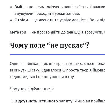
Змії
на полі символізують наші егоїстичні вчинки
змушуючи проходити уроки заново.
Стріли
— це чесноти та усвідомленість. Вони під
Мета гри — не просто дійти до фінішу, а зрозуміти,
Чому поле “не пускає”?
Одне з найцікавіших явищ, з яким стикаються новачк
викинути шістку. Здавалося б, проста теорія ймовір
годинами, так і не вступивши в гру.
Чому так відбувається?
Відсутність істинного запиту.
Якщо ви прийшли 