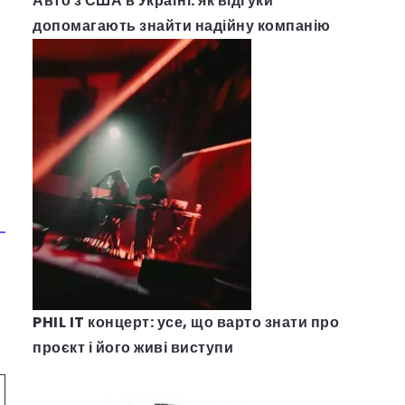
Авто з США в Україні: як відгуки
допомагають знайти надійну компанію
PHIL IT концерт: усе, що варто знати про
проєкт і його живі виступи