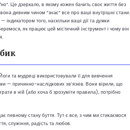
Уно”. Це дзеркало, в якому кожен бачить своє життя без
 вона дивним чином “знає” все про ваші внутрішні стани.
 — індикатором того, наскільки ваші дії та думки
еремося, як працює цей містичний інструмент і чому він
я.
убик
. Йоги та мудреці використовували її для вивчення
рми — причинно-наслідкових зв’язків. Вони вірили, що
грати в ній (або хоча б зрозуміти правила), потрібно
дає певному стану буття. Тут є все, з чим ми стикаємося
ття, служіння, радість та любов.