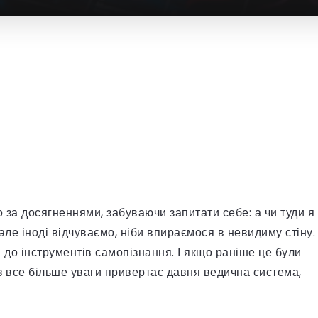
 за досягненнями, забуваючи запитати себе: а чи туди я
 але іноді відчуваємо, ніби впираємося в невидиму стіну.
до інструментів самопізнання. І якщо раніше це були
з все більше уваги привертає давня ведична система,