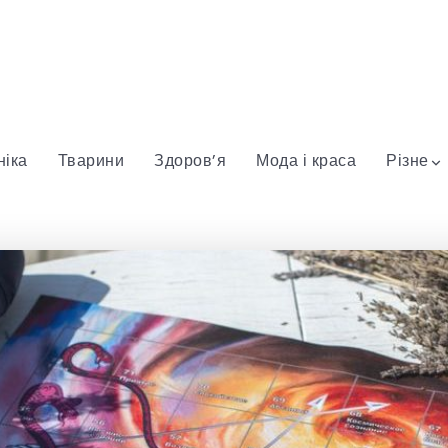
ніка
Тварини
Здоров’я
Мода і краса
Різне