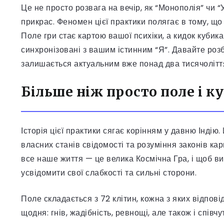
Це не просто розвага на вечір, як “Монополія” чи “
прикрас. Феномен цієї практики полягає в тому, що
Поле гри стає картою вашої психіки, а кидок кубика
синхронізовані з вашим істинним “Я”. Давайте розб
залишається актуальним вже понад два тисячолітт
Більше ніж просто поле і к
Історія цієї практики сягає корінням у давню Індію
власних станів свідомості та розуміння законів ка
все наше життя — це велика Космічна Гра, і щоб ви
усвідомити свої слабкості та сильні сторони.
Поле складається з 72 клітин, кожна з яких відпові
щодня: гнів, жадібність, ревнощі, але також і співчу