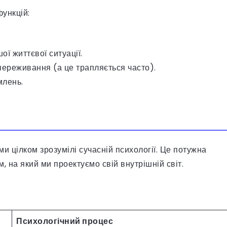
ункцій:
ої життєвої ситуації.
переживання (а це трапляється часто).
млень.
и цілком зрозумілі сучасній психології. Це потужна
, на який ми проектуємо свій внутрішній світ.
Психологічний процес