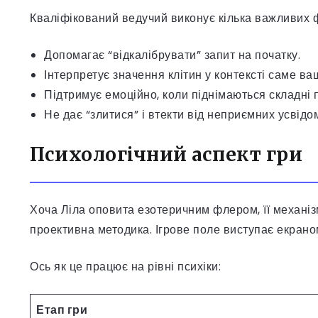
Кваліфікований ведучий виконує кілька важливих ф
Допомагає “відкалібрувати” запит на початку.
Інтерпретує значення клітин у контексті саме ваш
Підтримує емоційно, коли піднімаються складні 
Не дає “злитися” і втекти від неприємних усвідо
Психологічний аспект гри
Хоча Ліла оповита езотеричним флером, її механізм
проективна методика. Ігрове поле виступає екраном
Ось як це працює на рівні психіки:
Етап гри