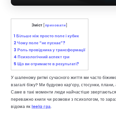
Зміст
[
приховати
]
1
Більше ніж просто поле і кубик
2
Чому поле “не пускає”?
3
Роль провідника у трансформації
4
Психологічний аспект гри
5
Що ви отримаєте в результаті?
У шаленому ритмі сучасного життя ми часто біжимо
взагалі біжу? Ми будуємо кар’єру, стосунки, плани,
Саме в такі моменти люди найчастіше звертаються 
переважно книги чи розмови з психологом, то зара
відома як
leela гра
.