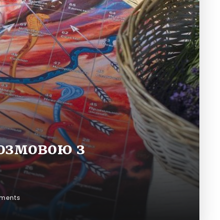
розмовою з
ments