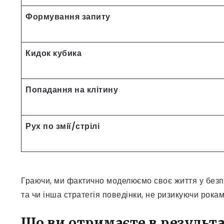
Формування запиту
Кидок кубика
Попадання на клітину
Рух по змії/стрілі
Граючи, ми фактично моделюємо своє життя у безп
та чи інша стратегія поведінки, не ризикуючи рока
Що ви отримаєте в результа