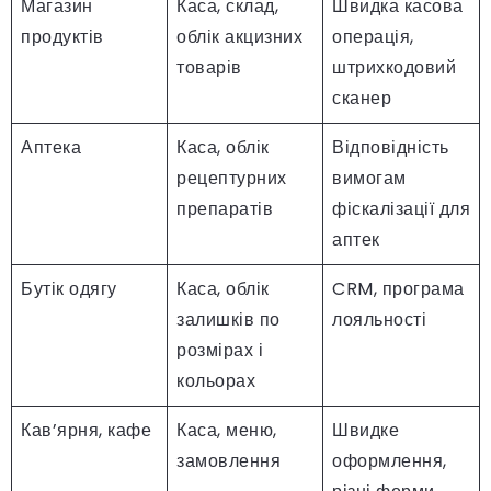
Магазин
Каса, склад,
Швидка касова
продуктів
облік акцизних
операція,
товарів
штрихкодовий
сканер
Аптека
Каса, облік
Відповідність
рецептурних
вимогам
препаратів
фіскалізації для
аптек
Бутік одягу
Каса, облік
CRM, програма
залишків по
лояльності
розмірах і
кольорах
Кав’ярня, кафе
Каса, меню,
Швидке
замовлення
оформлення,