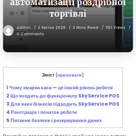
автоматизації роздрібної
торгівлі
admin
2 Квітня 2026
3 Mins Read
351 Views
0 Comments
Зміст
[
приховати
]
1
Чому хмарна каса — це інший рівень роботи
2
Що входить до функціоналу SkyService POS
3
Для яких бізнесів підходить SkyService POS
4
Реєстрація і початок роботи
5
Питання безпеки і резервування даних