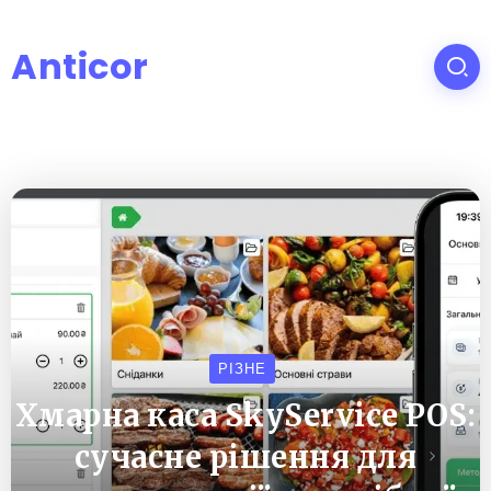
Anticor
РІЗНЕ
Хмарна каса SkyService POS:
сучасне рішення для