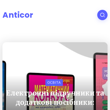
Anticor
ОСВІТА
Електронні підручники та
додаткові посібники: