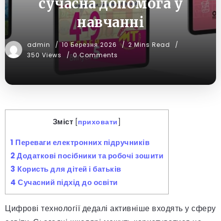
сучасна допомога у
навчанні
admin
10 Березня 2026
2 Mins Read
350 Views
0 Comments
Зміст
[
приховати
]
1
Переваги електронних підручників
2
Додаткові посібники та робочі зошити
3
Користь для дітей і батьків
4
Сучасний підхід до освіти
Цифрові технології дедалі активніше входять у сферу