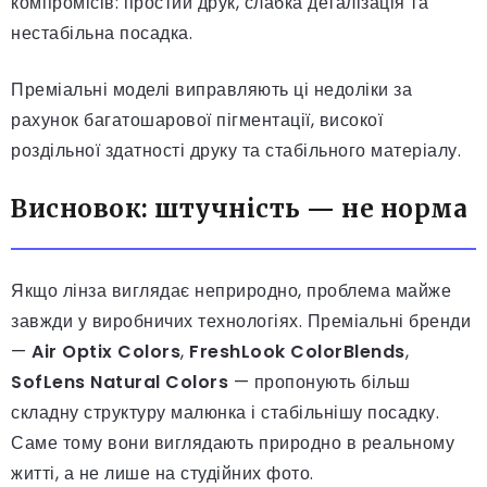
компромісів: простий друк, слабка деталізація та
нестабільна посадка.
Преміальні моделі виправляють ці недоліки за
рахунок багатошарової пігментації, високої
роздільної здатності друку та стабільного матеріалу.
Висновок: штучність — не норма
Якщо лінза виглядає неприродно, проблема майже
завжди у виробничих технологіях. Преміальні бренди
—
Air Optix Colors
,
FreshLook ColorBlends
,
SofLens Natural Colors
— пропонують більш
складну структуру малюнка і стабільнішу посадку.
Саме тому вони виглядають природно в реальному
житті, а не лише на студійних фото.