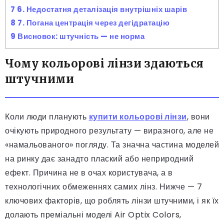
7
6. Недостатня деталізація внутрішніх шарів
8
7. Погана центрація через дегідратацію
9
Висновок: штучність — не норма
Чому кольорові лінзи здаються
штучними
Коли люди планують
купити кольорові лінзи
, вони
очікують природного результату — виразного, але не
«намальованого» погляду. Та значна частина моделей
на ринку дає занадто плаский або неприродний
ефект. Причина не в очах користувача, а в
технологічних обмеженнях самих лінз. Нижче — 7
ключових факторів, що роблять лінзи штучними, і як їх
долають преміальні моделі Air Optix Colors,