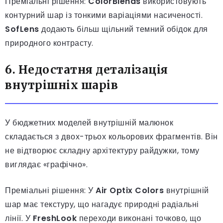
Преміальні рішення:
ColorBlends
використовують
контурний шар із тонкими варіаціями насиченості.
SofLens
додають більш щільний темний обідок для
природного контрасту.
6. Недостатня деталізація
внутрішніх шарів
У бюджетних моделей внутрішній малюнок
складається з двох-трьох кольорових фрагментів. Він
не відтворює складну архітектуру райдужки, тому
виглядає «графічно».
Преміальні рішення: У
Air Optix Colors
внутрішній
шар має текстуру, що нагадує природні радіальні
лінії. У
FreshLook
переходи виконані точково, що