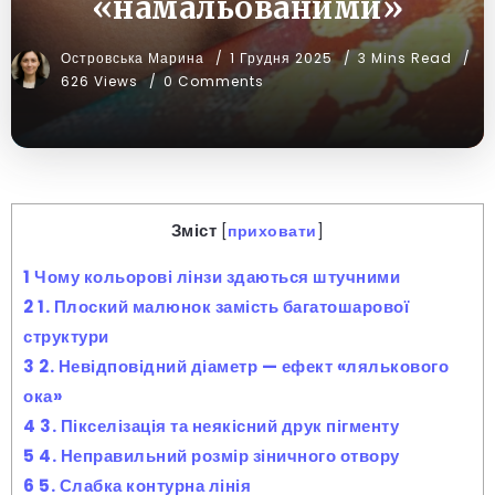
«намальованими»
Островська Марина
1 Грудня 2025
3 Mins Read
626 Views
0 Comments
Зміст
[
приховати
]
1
Чому кольорові лінзи здаються штучними
2
1. Плоский малюнок замість багатошарової
структури
3
2. Невідповідний діаметр — ефект «лялькового
ока»
4
3. Пікселізація та неякісний друк пігменту
5
4. Неправильний розмір зіничного отвору
6
5. Слабка контурна лінія