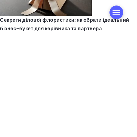
Секрети ділової флористики: як обрати ідеальний
бізнес-букет для керівника та партнера
Авто з США в Україні: як відгуки допомагають знайти
надійну компанію