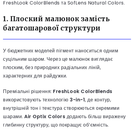
FreshLook ColorBlends та SofLens Natural Colors.
1. Плоский малюнок замість
багатошарової структури
У бюджетних моделей пігмент наноситься одним
суцільним шаром. Через це малюнок виглядає
плоским, без природних радіальних ліній,
характерних для райдужки.
Преміальні рішення:
FreshLook ColorBlends
використовують технологію
3-in-1
, де контур,
внутрішній тон і текстура створюються окремими
шарами.
Air Optix Colors
додають більш виражену
глибинну структуру, що покращує об’ємність.