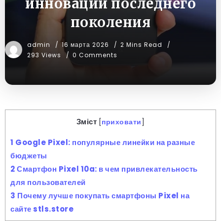
инновации последнего
поколения
admin
16 марта 2026
2 Mins Read
293 Views
0 Comments
Зміст
[
приховати
]
1
Google Pixel: популярные линейки на разные
бюджеты
2
Смартфон Pixel 10a: в чем привлекательность
для пользователей
3
Почему лучше покупать смартфоны Pixel на
сайте stls.store