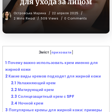
для ухода за лицом
Островська Марина
22 апреля 2025
2 Mins Read
509 Views
0 Comments
Зміст
[
приховати
]
1
Почему важно использовать крем именно для
жирной кожи
2
Какие виды кремов подходят для жирной кожи
2.1
Увлажняющий крем
2.2
Матирующий крем
2.3
Солнцезащитный крем с SPF
2.4
Ночной крем
3
Популярные кремы для жирной кожи: примеры