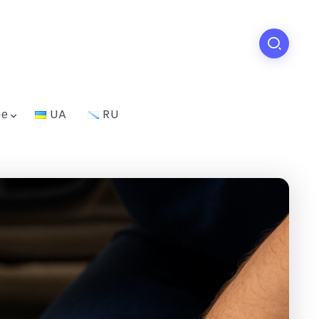
ое
UA
RU