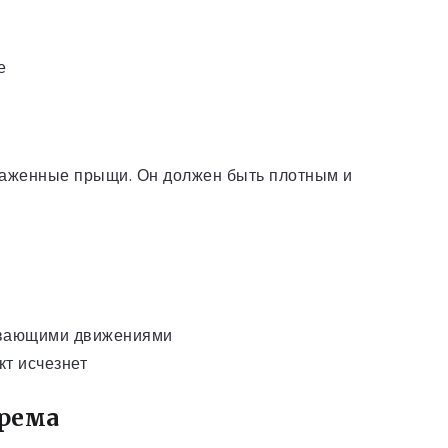
е
раженные прыщи. Он должен быть плотным и
бивающими движениями
т исчезнет
крема