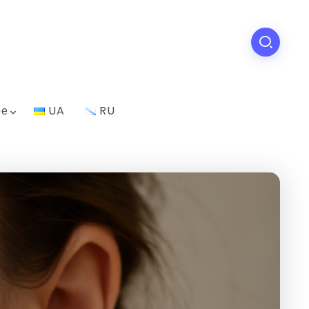
ое
UA
RU