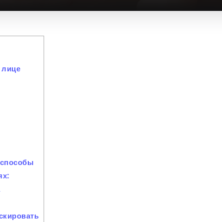
 лице
 способы
ях:
а
аскировать