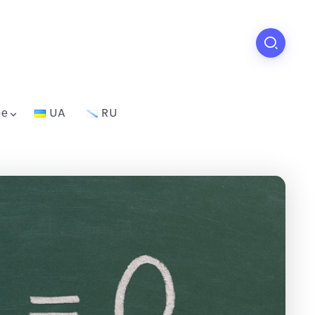
ое
UA
RU