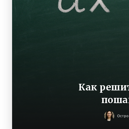
Как реши
поша
Остро