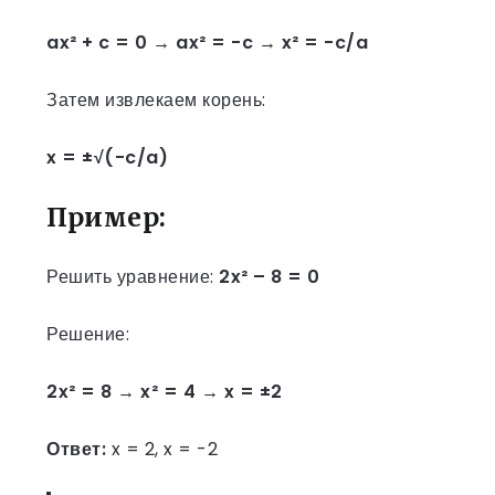
ax² + c = 0 → ax² = -c → x² = -c/a
Затем извлекаем корень:
x = ±√(-c/a)
Пример:
Решить уравнение:
2x² – 8 = 0
Решение:
2x² = 8 → x² = 4 → x = ±2
Ответ:
x = 2, x = -2