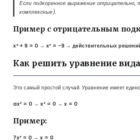
Если подкоренное выражение отрицательно, 
комплексные).
Пример с отрицательным под
x² + 9 = 0 → x² = -9 → действительных решени
Как решить уравнение вида 
Это самый простой случай. Уравнение имеет един
ax² = 0 → x² = 0 → x = 0
Пример:
7x² = 0 → x = 0