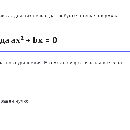
к как для них не всегда требуется полная формула
а ax² + bx = 0
тного уравнения. Его можно упростить, вынеся x за
 равен нулю: