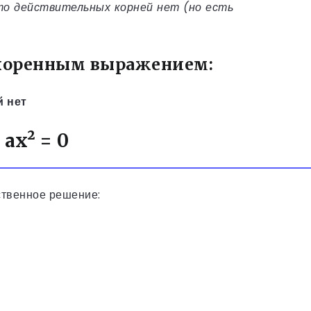
то действительных корней нет (но есть
коренным выражением:
й нет
ax² = 0
ственное решение: