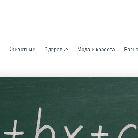
а
Животные
Здоровье
Мода и красота
Разн