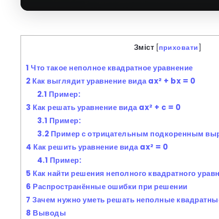
Зміст
[
приховати
]
1
Что такое неполное квадратное уравнение
2
Как выглядит уравнение вида ax² + bx = 0
2.1
Пример:
3
Как решать уравнение вида ax² + c = 0
3.1
Пример:
3.2
Пример с отрицательным подкоренным вы
4
Как решить уравнение вида ax² = 0
4.1
Пример:
5
Как найти решения неполного квадратного уравн
6
Распространённые ошибки при решении
7
Зачем нужно уметь решать неполные квадратны
8
Выводы