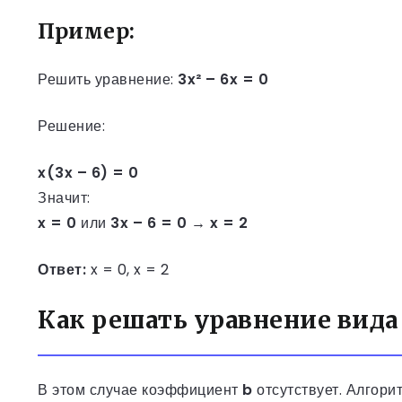
Пример:
Решить уравнение:
3x² – 6x = 0
Решение:
x(3x – 6) = 0
Значит:
x = 0
или
3x – 6 = 0 → x = 2
Ответ:
x = 0, x = 2
Как решать уравнение вида a
В этом случае коэффициент
b
отсутствует. Алгорит