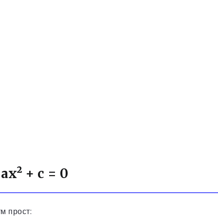
x² + c = 0
м прост: