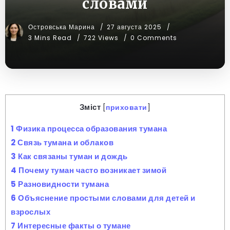
словами
Островська Марина
27 августа 2025
3 Mins Read
722 Views
0 Comments
Зміст
[
приховати
]
1
Физика процесса образования тумана
2
Связь тумана и облаков
3
Как связаны туман и дождь
4
Почему туман часто возникает зимой
5
Разновидности тумана
6
Объяснение простыми словами для детей и
взрослых
7
Интересные факты о тумане