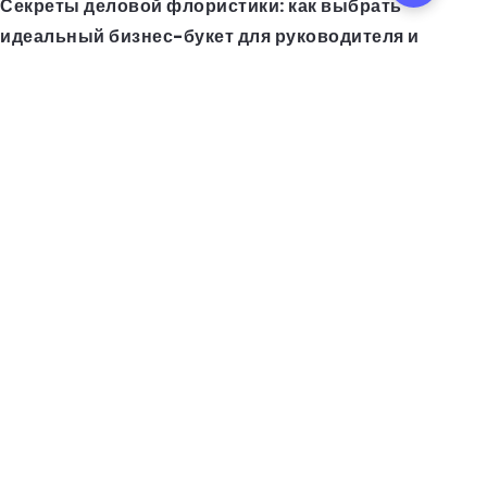
Секреты деловой флористики: как выбрать
идеальный бизнес-букет для руководителя и
партнера
Термомодернизация: как повысить
энергоэффективность здания и снизить расходы на
отопление