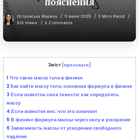
пояснения
Островська Марина
11 июня 2025
3 Mins Read
613 Views
0 Comments
Зміст
[
приховати
]
1
Что такое масса тела в физике
2
Как найти массу тела: основная формула в физике
3
Если известна сила тяжести: как определить
массу
4
Если известен вес: что это означает
5
В физике формула массы через силу и ускорение
6
Зависимость массы от ускорения свободного
падения