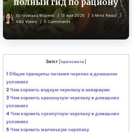
полный гид по рациону
Островська Марина
13 мая 2025
3 Mins Read
690 Views
0 Comments
Зміст
[
приховати
]
1
Общие принципы питания черепах в домашних
условиях
2
Чем кормить водную черепаху в аквариуме
3
Чем кормить красноухую черепаху в домашних
условиях
4
Чем кормить сухопутную черепаху в домашних
условиях
5
Чем кормить маленькую черепаху