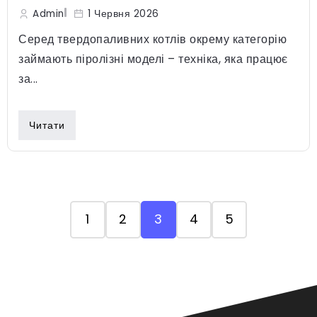
Admin
1 Червня 2026
Серед твердопаливних котлів окрему категорію
займають піролізні моделі – техніка, яка працює
за...
Читати
1
2
3
4
5